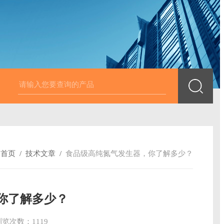
D氮吹仪氮气发生器
A型实验室静音洁净空气发生器大流量
A系列A
：
首页
/
技术文章
/
食品级高纯氮气发生器，你了解多少？
你了解多少？
浏览次数：1119