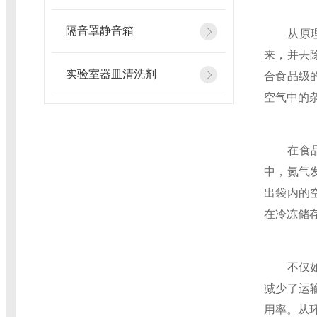
隔音罩静音箱
从原理上
来，并去
实验室器皿清洗剂
合食品级
空气中的
在食品生
中，氮气
出袋内的
在冷冻储
不仅如此
减少了运
用率。从