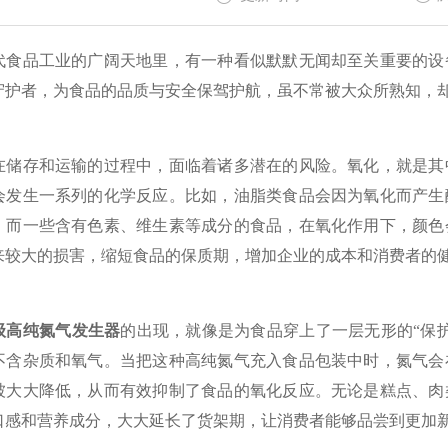
品工业的广阔天地里，有一种看似默默无闻却至关重要的设备
守护者，为食品的品质与安全保驾护航，虽不常被大众所熟知，
存和运输的过程中，面临着诸多潜在的风险。氧化，就是其中
会发生一系列的化学反应。比如，油脂类食品会因为氧化而产生
；而一些含有色素、维生素等成分的食品，在氧化作用下，颜色
来较大的损害，缩短食品的保质期，增加企业的成本和消费者的
级高纯氮气发生器
的出现，就像是为食品穿上了一层无形的“保
不含杂质和氧气。当把这种高纯氮气充入食品包装中时，氮气会
被大大降低，从而有效抑制了食品的氧化反应。无论是糕点、肉
口感和营养成分，大大延长了货架期，让消费者能够品尝到更加