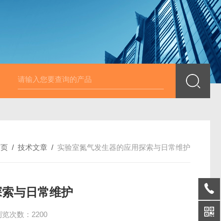
D氮吹仪氮气发生器
A型实验室静音洁净空气发生器大流量
A系列A
首页
/
技术文章
/
实验室氮气发生器的应用探索与日常维护
探索与日常维护
浏览次数：2200